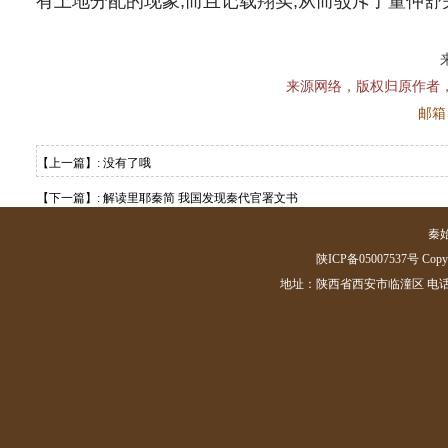
有土地分配的现象,而且记载翔实,从而驳斥了董仲舒关
来源网络，版权归原作者
邮箱：
【上一篇】: 没有了哦
【下一篇】:
解读里耶秦简 我国发现秦代官署文书
秦
陕ICP备05007537号 Copyrig
地址：陕西省西安市临潼区 电话：(