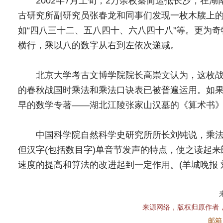
2002年7月上旬，2万余枚秦简运抵长沙，在湖
古研究所副研究员张春龙和同事们发现一枚木牍上
如“四八三十二、五八四十、六八四十八”等。更为奇
横行，乘以八的数字从右到左依次递减。
北京大学考古文博学院院长高崇文认为，这枚战
的春秋战国时乘法和乘法口诀表已被普遍运用。如果
早的数学专著――湖北江陵张家山汉墓的《算术书》
中国科学院自然科学史研究所所长刘钝说，乘法
但汉字(包括数目字)单音节发声的特点，使之读起
速度的提高和算法的改进起到一定作用。(羊城晚报 刘刚
来源网络，版权归原作者
邮箱：