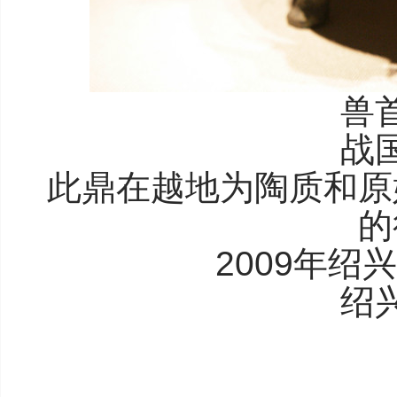
兽
战
此鼎在越地为陶质和原
的
2009年
绍