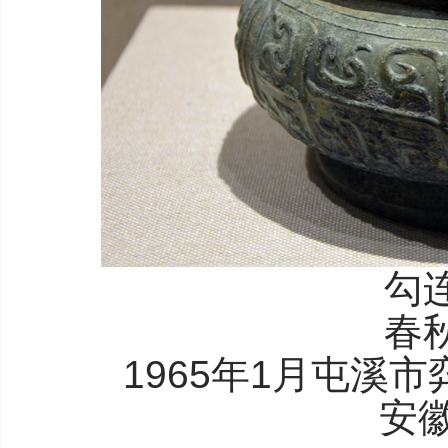
勾
春
1965年1月屯溪
安