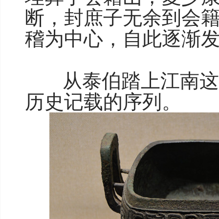
断，封庶子无余到会
稽为中心，自此逐渐
从泰伯踏上江南这片
历史记载的序列。