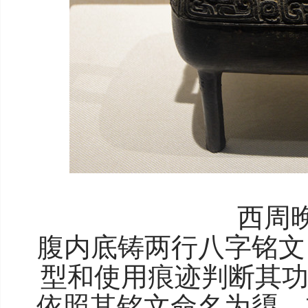
西周
腹内底铸两行八字铭文：
型和使用痕迹判断其功
依照其铭文命名为盨。