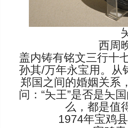
西周
盖内铸有铭文三行十七
孙其/万年永宝用。从
郑国之间的婚姻关系
问：“夨王”是否是夨
么，都是值
1974年宝