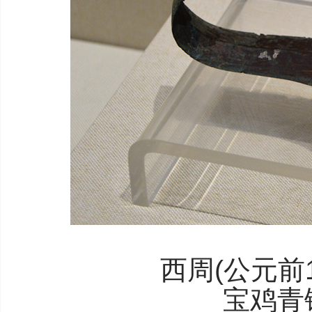
西周(公元前1
宝鸡青