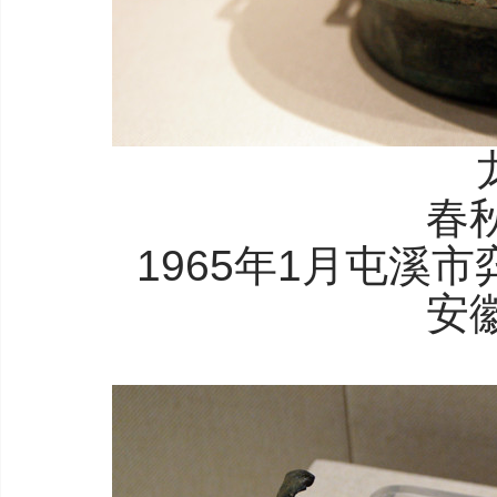
春
1965年1月屯溪
安