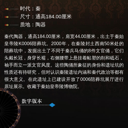
时代：秦
尺寸：通高184.00厘米
质地：陶器
秦代陶器，通高184.00厘米，肩宽44.00厘米，出土于秦始
皇帝陵K0006陪葬坑。2000年，在秦陵封土西南50米处的
陪葬坑中，发掘出土了不同于秦兵马俑的8件文官俑，它们
头戴长冠，身穿长襦，右侧腰带上悬挂着帖塑的削和砥石，
袖手而立一派文官风度。这些陶俑所象征的身份和遗址坑的
性质还有待研究，但对认识秦陵遗址内涵和秦代政治等都有
很大意义。在此遗址上已建设开放了0006陪葬坑展厅进行
原址展示。收藏于秦始皇帝陵博物院。
数字版本