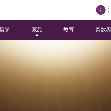
中
展览
藏品
教育
秦数