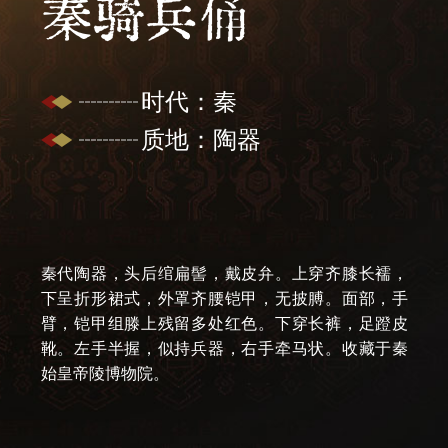
秦骑兵俑
时代：秦
质地：陶器
秦代陶器，头后绾扁髻，戴皮弁。上穿齐膝长襦，
下呈折形裙式，外罩齐腰铠甲，无披膊。面部，手
臂，铠甲组滕上残留多处红色。下穿长裤，足蹬皮
靴。左手半握，似持兵器，右手牵马状。收藏于秦
始皇帝陵博物院。