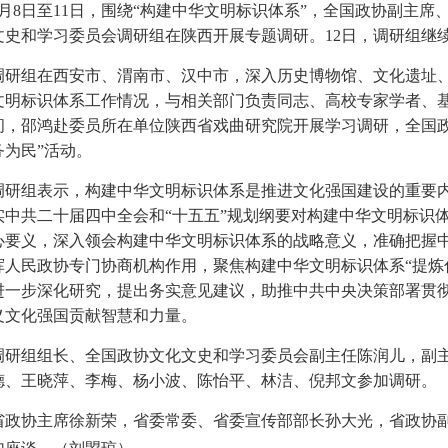
6月8日至11日，围绕“构建中华文明标识体系”，全国政协副主
文史和学习委员会调研组在陕西开展专题调研。12日，调研组继
调研组在西安市、渭南市、汉中市，深入历史博物馆、文化遗址
文明标识体系工作情况，与相关部门负责同志、高校专家学者、
间，邵鸿赴委员所在单位陕西省戏曲研究院开展学习调研，全国政
务为民”活动。
调研组表示，构建中华文明标识体系是推进文化强国建设的重要
实中共二十届四中全会和“十五五”规划纲要对构建中华文明标识体
心要义，深入领会构建中华文明标识体系的战略意义，准确把握
挥人民政协专门协商机构作用，聚焦构建中华文明标识体系“提炼什
进一步深化研究，提出务实意见建议，助推中共中央决策部署贯
义文化强国贡献智慧和力量。
调研组组长、全国政协文化文史和学习委员会副主任陈润儿，副
德、王晓萍、李梅、杨小波、陈怡平、林洁、倪邦文参加调研。
省政协主席徐新荣，省委常委、省委宣传部部长孙大光，省政协