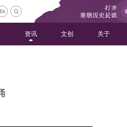
打开
En
秦朝历史长歌
界
资讯
文创
关于
俑