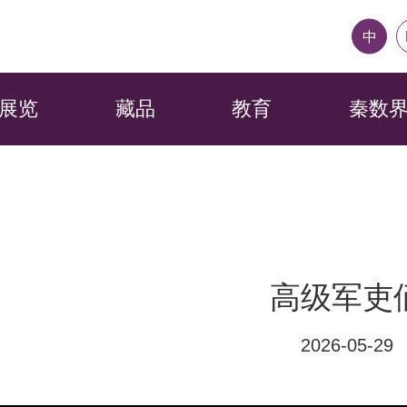
中
展览
藏品
教育
秦数
高级军吏
2026-05-29